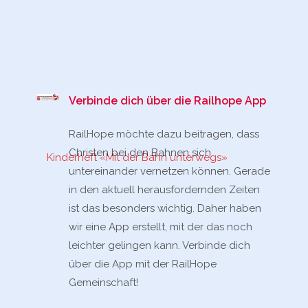
Verbinde dich über die Railhope App
RailHope möchte dazu beitragen, dass
Christen bei den Bahnen sich
Kinderheft «Mit der Bahn unterwegs»
untereinander vernetzen können. Gerade
in den aktuell herausfordernden Zeiten
ist das besonders wichtig. Daher haben
wir eine App erstellt, mit der das noch
leichter gelingen kann. Verbinde dich
über die App mit der RailHope
Gemeinschaft!