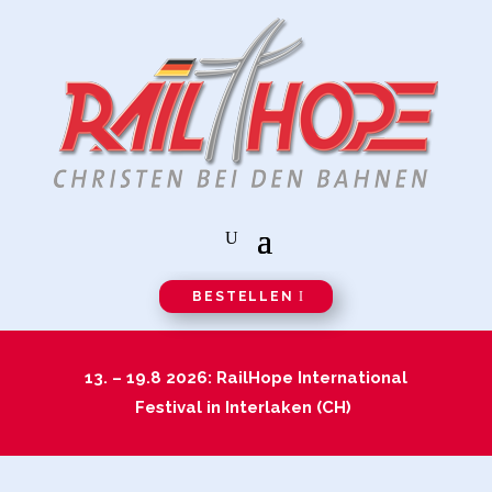
BESTELLEN
13. – 19.8 2026: RailHope International
Festival in Interlaken (CH)