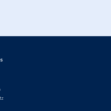
os
m
tz