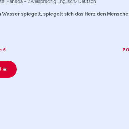
rta, Kanada – Zweisprachig Englisch/Deutsch
im Wasser spiegelt, spiegelt sich das Herz den Mensche
016
PO
N